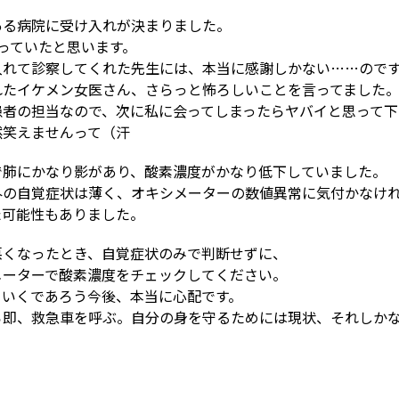
ある病院に受け入れが決まりました。
っていたと思います。
入れて診察してくれた先生には、本当に感謝しかない……ので
れたイケメン女医さん、さらっと怖ろしいことを言ってました
患者の担当なので、次に私に会ってしまったらヤバイと思って下
然笑えませんって（汗
で肺にかなり影があり、酸素濃度がかなり低下していました。
外の自覚症状は薄く、オキシメーターの数値異常に気付かなけ
た可能性もありました。
悪くなったとき、自覚症状のみで判断せずに、
メーターで酸素濃度をチェックしてください。
ていくであろう今後、本当に心配です。
ら即、救急車を呼ぶ。自分の身を守るためには現状、それしか