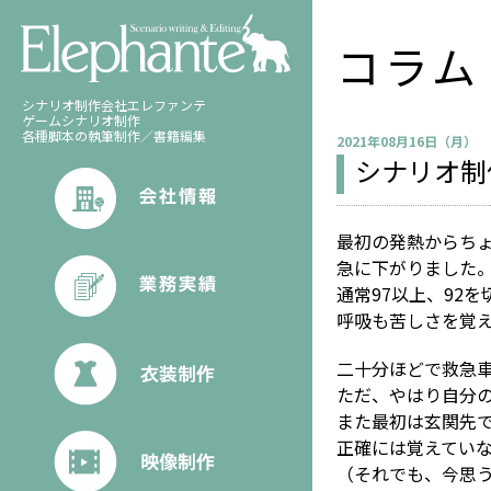
コラム
シナリオ制作会社エレファンテ
ゲームシナリオ制作
各種脚本の執筆制作／書籍編集
2021年08月16日（月）
シナリオ制
最初の発熱からちょ
急に下がりました
通常97以上、92
呼吸も苦しさを覚
二十分ほどで救急
ただ、やはり自分
また最初は玄関先
正確には覚えてい
（それでも、今思