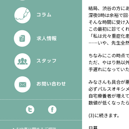
結局、渋谷の方に
深夜0時は余裕で回
そんな時間に受け
この最初に診てく
「私は元々重症化
……いや、先生全
ちなみにこの時点
ただ、やはり熱以
手遅れになってい
みなさんも具合が
必ずパルスオキシ
自宅療養者が増え
数値が低くなった
(3)に続きます。
日暮