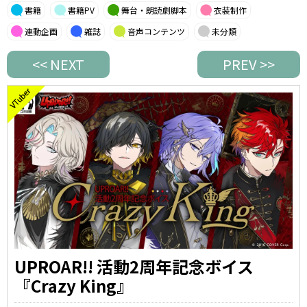
書籍
書籍PV
舞台・朗読劇脚本
衣装制作
連動企画
雑誌
音声コンテンツ
未分類
<< NEXT
PREV >>
UPROAR!! 活動2周年記念ボイス
『Crazy King』