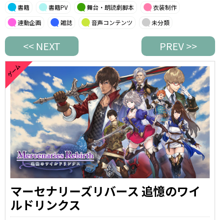
書籍
書籍PV
舞台・朗読劇脚本
衣装制作
連動企画
雑誌
音声コンテンツ
未分類
<< NEXT
PREV >>
マーセナリーズリバース 追憶のワイ
ルドリンクス