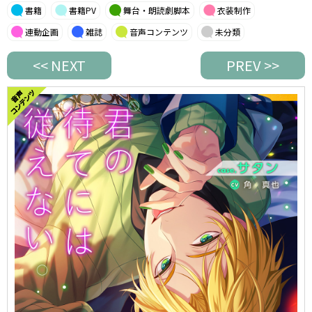
書籍
書籍PV
舞台・朗読劇脚本
衣装制作
連動企画
雑誌
音声コンテンツ
未分類
<< NEXT
PREV >>